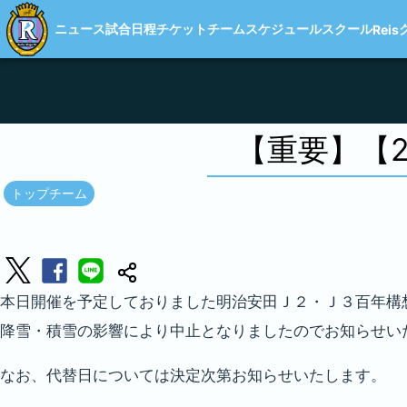
ニュース
試合日程
チケット
チーム
スケジュール
スクール
Reis
【重要】【2
トップチーム
本日開催を予定しておりました明治安田Ｊ２・Ｊ３百年構想リー
降雪・積雪の影響により中止となりましたのでお知らせい
なお、代替日については決定次第お知らせいたします。