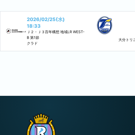
2026/02/25(水)
18:33
Ｊ２・Ｊ３百年構想 地域LR WEST-
B
第1節
大分トリ
クラド