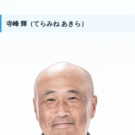
寺峰 輝（てらみね あきら）