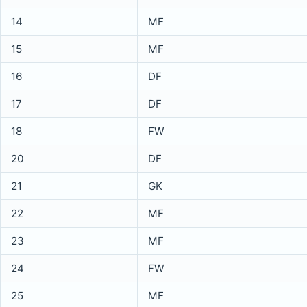
14
MF
15
MF
16
DF
17
DF
18
FW
20
DF
21
GK
22
MF
23
MF
24
FW
25
MF