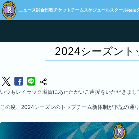
ニュース
試合日程
チケット
チーム
スケジュール
スクール
Reis
2024シーズン
いつもレイラック滋賀にあたたかいご声援をいただきまし
この度、2024シーズンのトップチーム新体制が下記の通