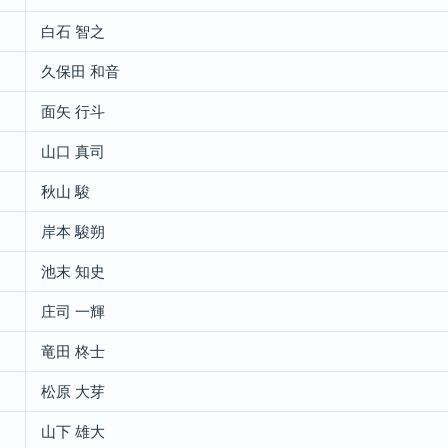
白石 智之
久保田 和音
面矢 行斗
山口 真司
秋山 駿
岸本 駿朔
池末 知史
庄司 一輝
竜田 柊士
松原 大芽
山下 雄大