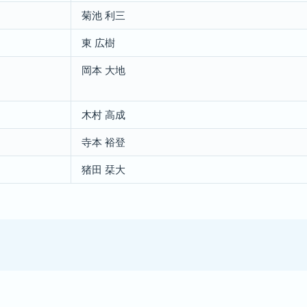
菊池 利三
東 広樹
岡本 大地
木村 高成
寺本 裕登
猪田 栞大