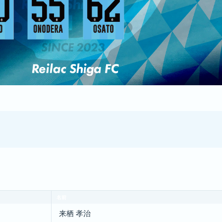
名前
来栖 孝治