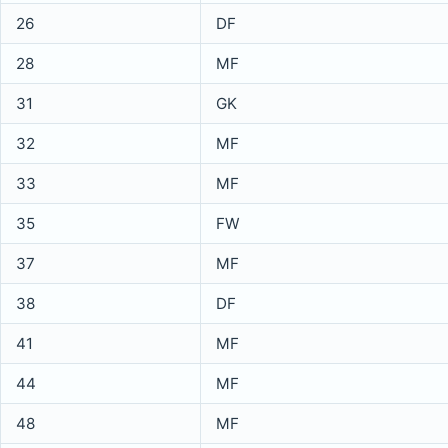
26
DF
28
MF
31
GK
32
MF
33
MF
35
FW
37
MF
38
DF
41
MF
44
MF
48
MF