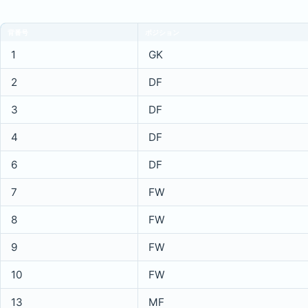
背番号
ポジション
1
GK
2
DF
3
DF
4
DF
6
DF
7
FW
8
FW
9
FW
10
FW
13
MF