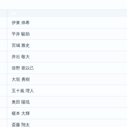
名前
伊東 倖希
平井 駿助
宮城 雅史
井出 敬大
俣野 亜以己
大垣 勇樹
五十嵐 理人
奥田 陽琉
榎本 大輝
斎藤 翔太