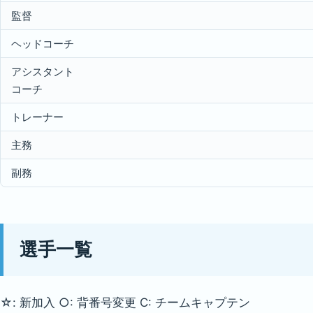
監督
ヘッドコーチ
アシスタント
コーチ
トレーナー
主務
副務
選手一覧
☆: 新加入 ○: 背番号変更 C: チームキャプテン