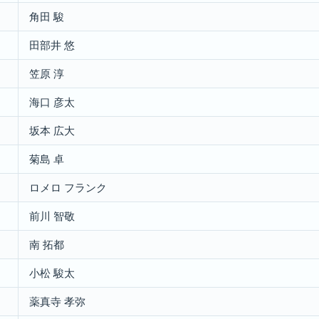
角田 駿
田部井 悠
笠原 淳
海口 彦太
坂本 広大
菊島 卓
ロメロ フランク
前川 智敬
南 拓都
小松 駿太
薬真寺 孝弥