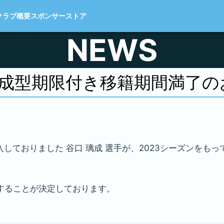
クラブ概要
スポンサー
ストア
NEWS
 育成型期限付き移籍期間満了
入しておりました 谷口 璃成 選手が、2023シーズンをも
籍することが決定しております。