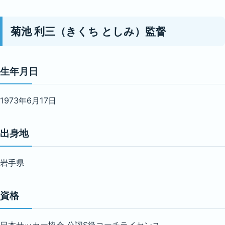
菊池 利三（きくち としみ）監督
生年月日
1973年6月17日
出身地
岩手県
資格
日本サッカー協会 公認S級コーチライセンス